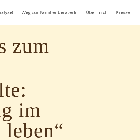
nalyse!
Weg zur FamilienberaterIn
Über mich
Presse
s zum
lte:
ng im
h leben“