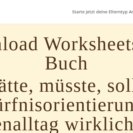
Starte jetzt deine Elterntyp A
load Worksheet
Buch
tte, müsste, sol
rfnisorientieru
nalltag wirklic