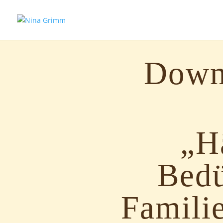
Down
„Hä
Bedü
Familie